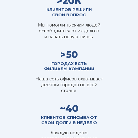
>20К
понять свои права и обязанности, а также
выявить возможные нарушения со стороны
КЛИЕНТОВ РЕШИЛИ
СВОЙ ВОПРОС
банков и кредиторов. Консультации
помогают избежать непредвиденных
Мы помогли тысячам людей
освободиться от их долгов
финансовых проблем и защитить права
и начать новую жизнь.
заемщика.
Представительство в переговорах с
>50
банками и кредиторами. Юристы компании
берут на себя переговоры с финансовыми
ГОРОДАХ ЕСТЬ
учреждениями, добиваясь для клиентов
ФИЛИАЛЫ КОМПАНИИ
более выгодных условий реструктуризации
Наша сеть офисов охватывает
долга, снижения процентных ставок или
десятки городов по всей
стране.
отсрочки платежей. Опытные специалисты
умеют вести диалог с кредиторами,
~40
защищая интересы своих клиентов.
Защита интересов клиентов при взыскании
КЛИЕНТОВ СПИСЫВАЮТ
задолженностей. Когда кредиторы
СВОИ ДОЛГИ В НЕДЕЛЮ
пытаются взыскать задолженность
Каждую неделю
незаконными методами или предъявляют