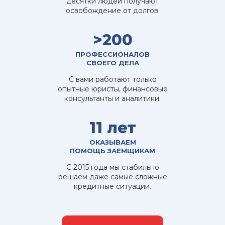
десятки людей получают
неправомерные требования, юристы
освобождение от долгов.
компании «Полезный юрист» помогают
оспорить эти действия, представляя
>200
интересы клиента как на досудебном этапе,
ПРОФЕССИОНАЛОВ
так и в суде.
СВОЕГО ДЕЛА
С вами работают только
опытные юристы, финансовые
НЕДВИЖИМОСТЬ И
консультанты и аналитики.
ЖИЛИЩНЫЕ ВОПРОСЫ
11 лет
Юридическая помощь по вопросам
ОКАЗЫВАЕМ
ПОМОЩЬ ЗАЕМЩИКАМ
недвижимости и жилищным вопросам в
Кемерово охватывает широкий спектр правовых
С 2015 года мы стабильно
решаем даже самые сложные
услуг, связанных с недвижимостью и жильем.
кредитные ситуации.
Компания «Полезный юрист» обеспечивает
полное правовое сопровождение на всех этапах
сделок с недвижимостью. Юристы проверяют