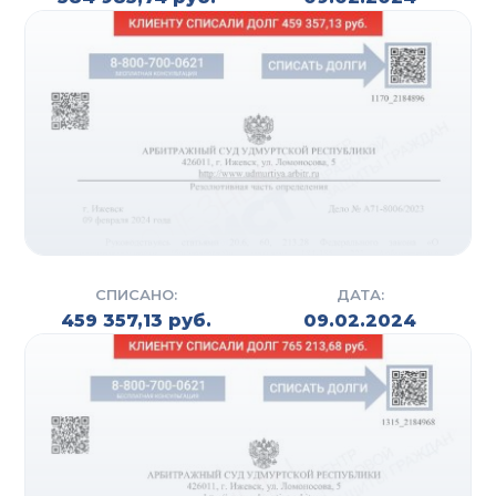
Юридические услуги по банкротству от
компании «Полезный юрист» включают полный
цикл помощи — от консультаций до полного
завершения процедуры банкротства, будь то
внесудебное или судебное разбирательство.
Обращение в компанию «Полезный юрист» в
Кемерово — это гарантия получения
качественного результата в решении правовых
вопросов. Важность своевременной поддержки
сложно переоценить, особенно когда дело
касается сложных правовых вопросов.
СПИСАНО:
ДАТА:
459 357,13 руб.
09.02.2024
Квалифицированные юристы с большим опытом
решения правовых проблем предлагают
оказание юридических услуг на высоком уровне,
обеспечивая защиту интересов клиента и
минимизируя риски. Компания гарантирует
прозрачная стоимость услуг, что позволяет
обращаться за помощью широкому кругу людей.