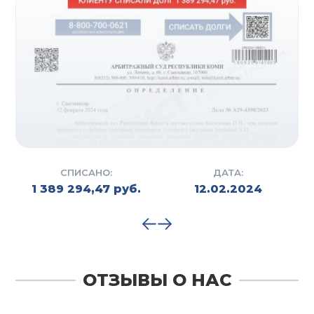
результата при разумной стоимости.
Обратившись к нам, можно быть уверенным в
том, что каждый вопрос будет решаться с
максимальной тщательностью, и вы получите
своевременную правовую поддержку на всех
этапах дела.
КАК ПРОХОДИТ РАБОТА С
КЛИЕНТОМ?
СПИСАНО:
ДАТА:
1 389 294,47 руб.
12.02.2024
Работа с клиентом начинается с тщательного
анализа ситуации и предоставления правовой
помощи юриста на каждом этапе.
Первоначально проводится консультация, на
которой мы слушаем клиента, изучаем его
вопрос и определяем оптимальные пути
ОТЗЫВЫ О НАС
решения проблемы.