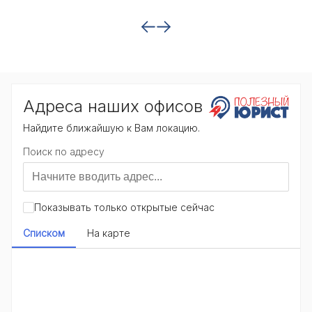
После этого мы разрабатываем план действий и
предлагаем несколько вариантов решения, с
учетом интересов гражданина и особенностей
его ситуации. В ходе работы специалисты нашей
компании постоянно поддерживают связь,
информируя о ходе дела и обеспечивая полное
понимание всех процессов.
Компания «Полезный юрист» всегда готова
предоставить надежную юридическую помощь,
чтобы каждый клиент чувствовал уверенность в
правовых вопросах. Мы ценим доверие и
гарантируем высокий профессионализм на всех
этапах работы. С нами ваш вопрос будет решен
эффективно, а вы получите поддержку, на
которую можно полагаться.