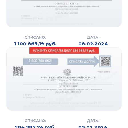
воспользоваться процедурой
внесудебного банкротства, которая
проходит без судебных разбирательств
через МФЦ. Этот процесс менее затратный
и быстрый, однако требует соответствия
ряду условий. Специалисты компании
СПИСАНО:
ДАТА:
помогут определить возможность
1 100 865,19 руб.
08.02.2024
применения процедуры, а также
подготовить все необходимые документы.
Судебное банкротство. Для более сложных
случаев, связанных с большими долгами,
юристы компании предлагают судебную
процедуру банкротства. Услуга включает
подготовку документов, представление
интересов клиента в суде, взаимодействие
с финансовыми управляющими и
кредиторами, а также защиту активов
должника.
СПИСАНО:
ДАТА:
584 985,74 руб.
09.02.2024