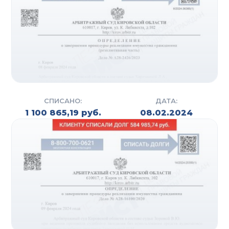
иск на банкротство. Также подготавливаются все
необходимые документы для подачи иска. Этим
могут заниматься специалисты компании (на
практике данный процесс занимает от 7 до 10
дней) либо сам должник, но в связи с
неопытностью у него на это может уйти гораздо
больше времени (в среднем от 1 до 3 месяцев).
СПИСАНО:
ДАТА:
После того, как собраны все справки и выписки,
1 100 865,19 руб.
08.02.2024
оплачены госпошлины и депозиты суда,
составляется исковое заявление.
Следующий этап – это регистрация искового
заявления на сайте Арбитражного суда. Суд
рассматривает, соответствует ли иск регламенту,
проверяет наличие всех необходимых
документов и (если все хорошо) назначает дату
заседания. На практике уже через 1,5-2 месяца
гражданин получает статус «банкрот».